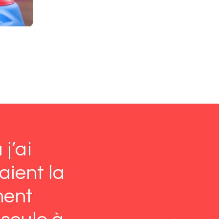
j’ai
aient la
ment