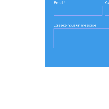
Email
Ce
ourt (Québec)
Laissez-nous un message
a.com