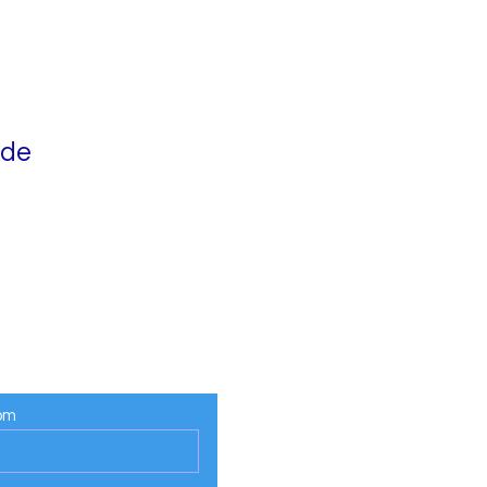
 de
om