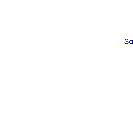
Sa
Maison de la Fami
du Témiscouata