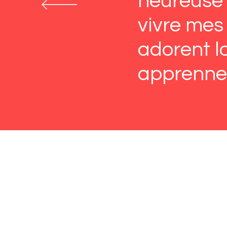
heureuse d
vivre mes
adorent la
apprennen