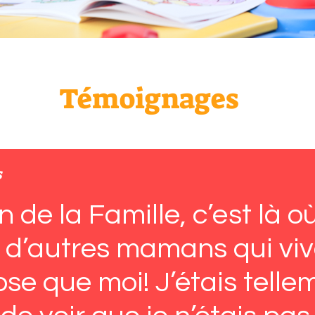
​Témoignages
s
 de la Famille, c’est là où 
 d’autres mamans qui viv
e que moi! J’étais telle