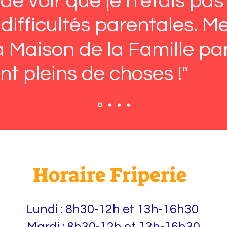
e voir que je n’étais pas
 difficultés parentales. M
 Maison de la Famille par
t pleins de choses !"
Horaire Friperie
Lundi : 8h30-12h et 13h-16h30