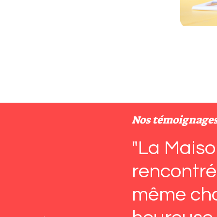
Nos témoignage
"La Maison
rencontré
même chos